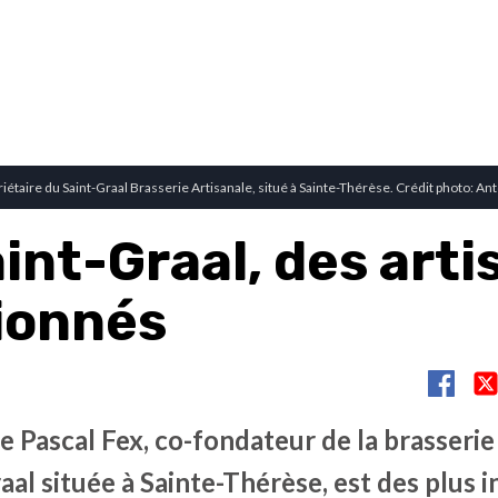
riétaire du Saint-Graal Brasserie Artisanale, situé à Sainte-Thérèse. Crédit photo: A
int-Graal, des arti
ionnés
de Pascal Fex, co-fondateur de la brasserie
aal située à Sainte-Thérèse, est des plus i