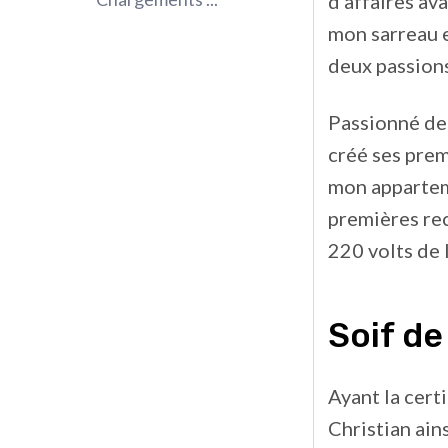
d’affaires av
mon sarreau e
deux passions 
Passionné de 
créé ses prem
mon appartem
premières rec
220 volts de 
Soif de
Ayant la cert
Christian ains