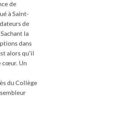
ence de
ué à Saint-
ondateurs de
 Sachant la
options dans
st alors qu’il
de cœur. Un
rès du Collège
assembleur