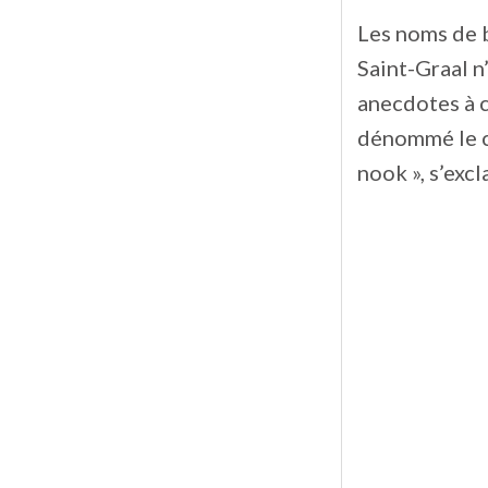
Les noms de b
Saint-Graal n
anecdotes à c
dénommé le ch
nook », s’excl