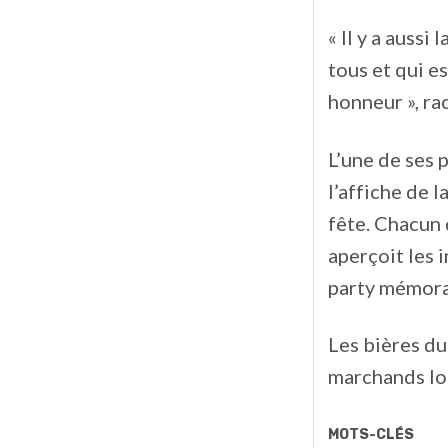
« Il y a auss
tous et qui e
honneur », ra
L’une de ses p
l’affiche de l
fête. Chacun 
aperçoit les 
party mémora
Les bières du
marchands lo
MOTS-CLÉS