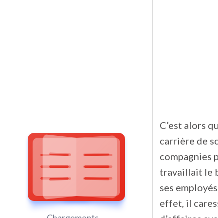
C’est alors qu
carrière de s
compagnies p
travaillait l
ses employés.
effet, il car
Chargements ...