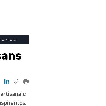
ntoine Meunier
sans
 artisanale
nspirantes.