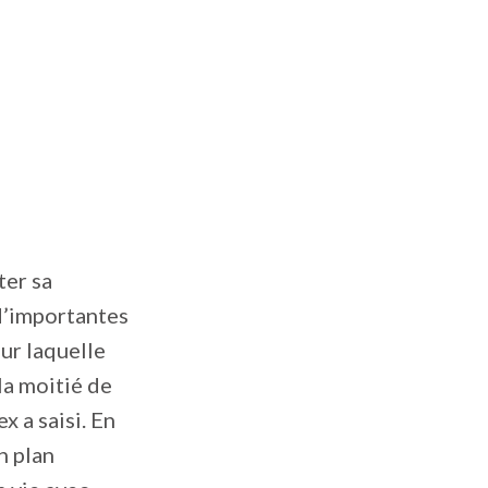
ter sa
 d’importantes
ur laquelle
la moitié de
x a saisi. En
n plan