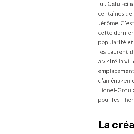
lui. Celui-ci
centaines de 
Jérôme. C’est
cette dernièr
popularité et
les Laurentide
a visité la v
emplacement 
d’aménagement
Lionel-Groulx
pour les Thér
La cr
éa