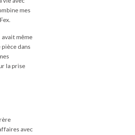
a vie avec
 combine mes
 Fex.
il avait même
e pièce dans
 mes
r la prise
frère
affaires avec