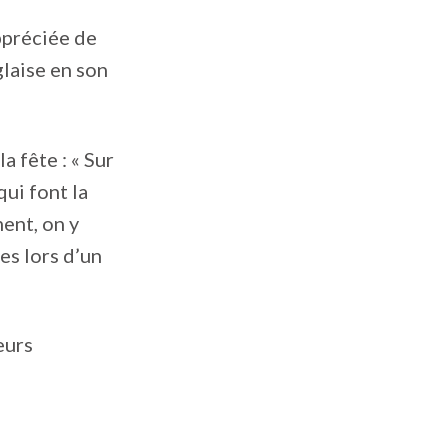
appréciée de
laise en son
a fête : « Sur
qui font la
ent, on y
es lors d’un
eurs