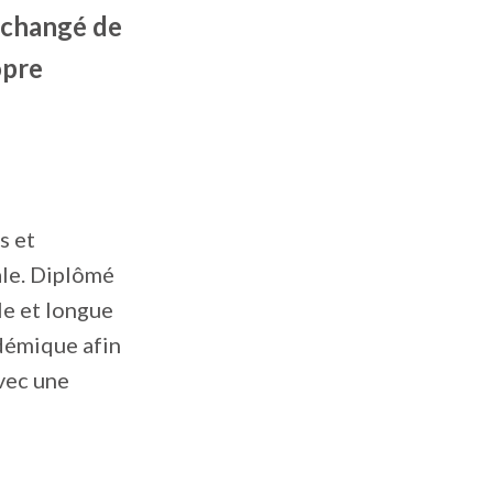
a changé de
opre
s et
ale. Diplômé
lle et longue
adémique afin
vec une