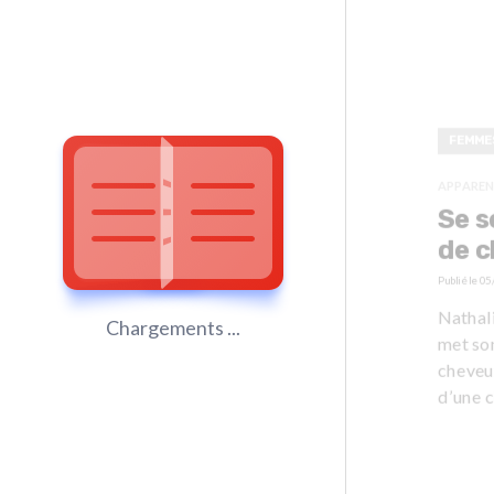
FEMME
APPAREN
Se s
de 
Publié le
05
Nathali
Chargements ...
met so
cheveux
d’une c