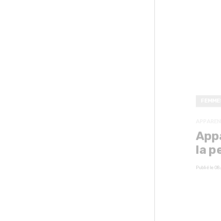
FEMME
APPAREN
Appa
la p
Publié le
08