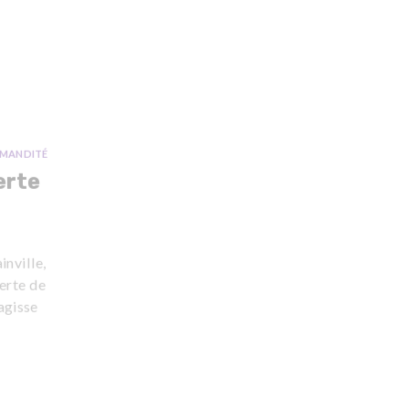
MANDITÉ
erte
inville,
erte de
agisse