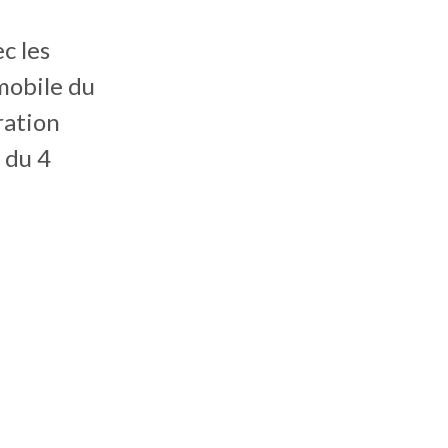
c les
omobile du
ration
 du 4