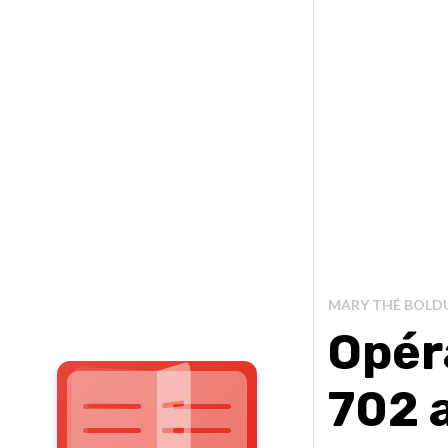
MARY THÉ BOLD
Opér
702 