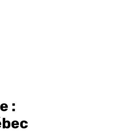
e :
ébec