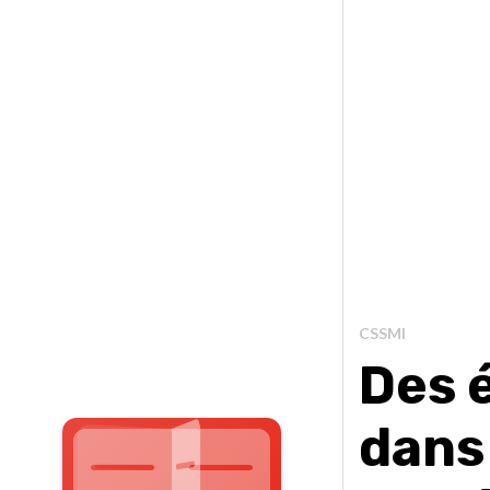
CSSMI
Des 
dans