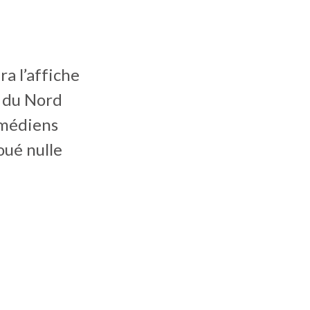
ra l’affiche
e du Nord
omédiens
oué nulle