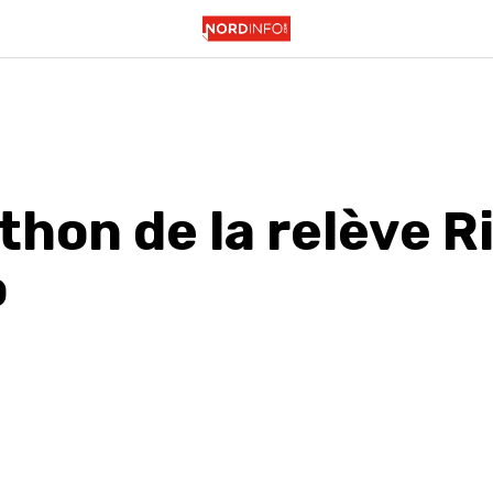
hon de la relève R
o