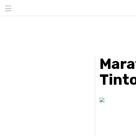
Marat
Tint