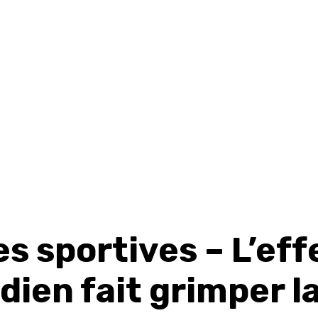
s sportives – L’eff
ien fait grimper l