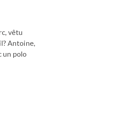
rc, vêtu
il? Antoine,
c un polo