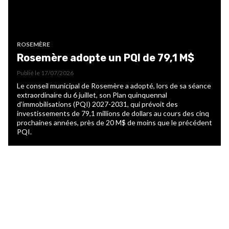
ROSEMÈRE
Rosemère adopte un PQI de 79,1 M$
Publié le
17/07/2026
Le conseil municipal de Rosemère a adopté, lors de sa séance
extraordinaire du 6 juillet, son Plan quinquennal
d’immobilisations (PQI) 2027-2031, qui prévoit des
investissements de 79,1 millions de dollars au cours des cinq
prochaines années, près de 20 M$ de moins que le précédent
PQI.