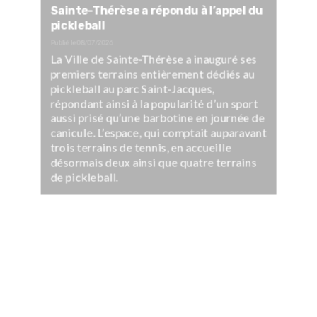
Sainte-Thérèse a répondu à l’appel du
pickleball
Publié le
08/07/2026
La Ville de Sainte-Thérèse a inauguré ses
premiers terrains entièrement dédiés au
pickleball au parc Saint-Jacques,
répondant ainsi à la popularité d’un sport
aussi prisé qu’une barbotine en journée de
canicule. L’espace, qui comptait auparavant
trois terrains de tennis, en accueille
désormais deux ainsi que quatre terrains
de pickleball.