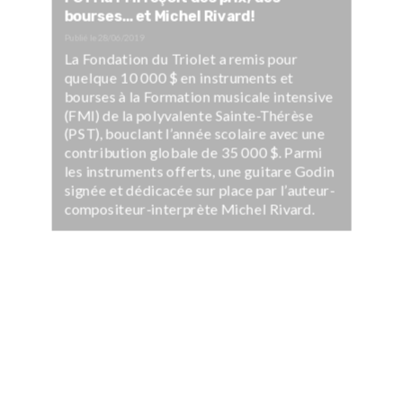
bourses… et Michel Rivard!
Publié le
28/06/2019
La Fondation du Triolet a remis pour
quelque 10 000 $ en instruments et
bourses à la Formation musicale intensive
(FMI) de la polyvalente Sainte-Thérèse
(PST), bouclant l’année scolaire avec une
contribution globale de 35 000 $. Parmi
les instruments offerts, une guitare Godin
signée et dédicacée sur place par l’auteur-
compositeur-interprète Michel Rivard.