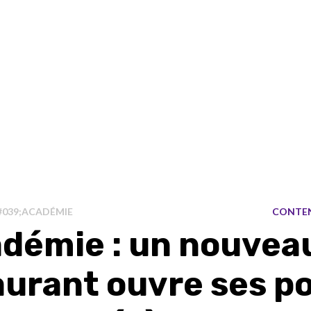
#039;ACADÉMIE
CONTE
adémie : un nouvea
aurant ouvre ses p