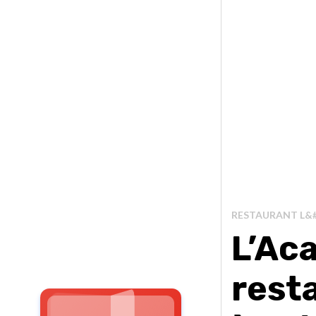
RESTAURANT L&
L’Ac
rest