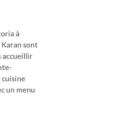
oria à
t Karan sont
 accueillir
nte-
 cuisine
vec un menu