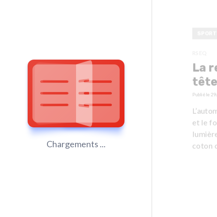
SPORT
RSEQ
La r
têt
Publié le
29
L’auto
et le f
lumière
Chargements ...
coton o