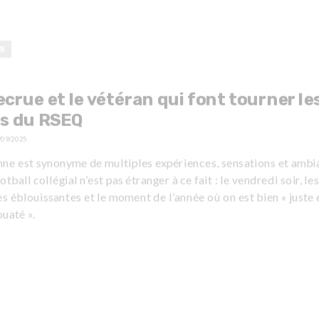
S
ecrue et le vétéran qui font tourner le
es du RSEQ
/09/2025
mne est synonyme de multiples expériences, sensations et ambi
ootball collégial n’est pas étranger à ce fait : le vendredi soir, les
s éblouissantes et le moment de l’année où on est bien « juste 
uaté ».