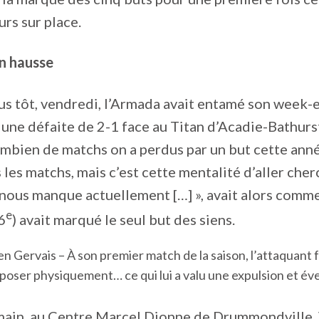
rs sur place.
n hausse
us tôt, vendredi, l’Armada avait entamé son week-
 une défaite de 2-1 face au Titan d’Acadie-Bathurst.
ombien de matchs on a perdus par un but cette année,
 les matchs, mais c’est cette mentalité d’aller cher
il nous manque actuellement […] », avait alors com
e
6
) avait marqué le seul but des siens.
en Gervais – À son premier match de la saison, l’attaquant
mposer physiquement… ce qui lui a valu une expulsion et é
main, au Centre Marcel Dionne de Drummondville, 