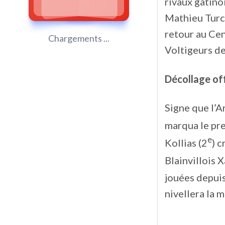
rivaux gatino
Mathieu Turco
retour au Cen
Chargements ...
Voltigeurs d
Décollage of
Signe que l’A
marqua le pre
e
Kollias (2
) 
Blainvillois 
jouées depuis
nivellera la 