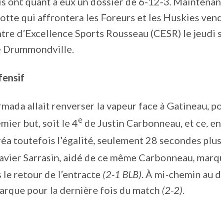
is ont quant à eux un dossier de 6-12-3. Maintenant
tte qui affrontera les Foreurs et les Huskies vend
tre d’Excellence Sports Rousseau (CESR) le jeudi s
e Drummondville.
fensif
rmada allait renverser la vapeur face à Gatineau, p
e
mier but, soit le 4
de Justin Carbonneau, et ce, e
créa toutefois l’égalité, seulement 28 secondes plu
Xavier Sarrasin, aidé de ce même Carbonneau, marq
 le retour de l’entracte
(2-1 BLB)
. À mi-chemin au 
marque pour la dernière fois du match
(2-2)
.