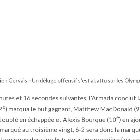
ien Gervais – Un déluge offensif s’est abattu sur les Olym
nutes et 16 secondes suivantes, l’Armada conclut l
e
2
) marqua le but gagnant, Matthew MacDonald (9
e
doublé en échappée et Alexis Bourque (10
) en aj
marqué au troisième vingt, 6-2 sera donc la marque
 la marque des cinq buts pour une première fois cet