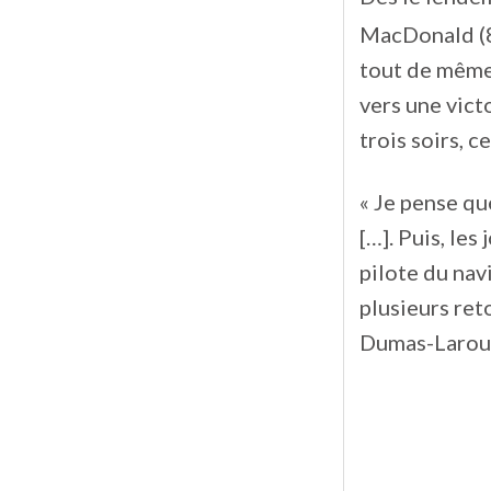
MacDonald (
tout de même 
vers une vict
trois soirs, 
« Je pense qu
[…]. Puis, les
pilote du nav
plusieurs ret
Dumas-Larou