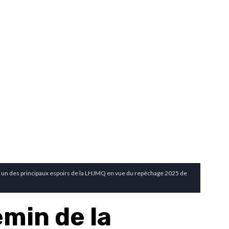
e un des principaux espoirs de la LHJMQ en vue du repêchage 2025 de
min de la