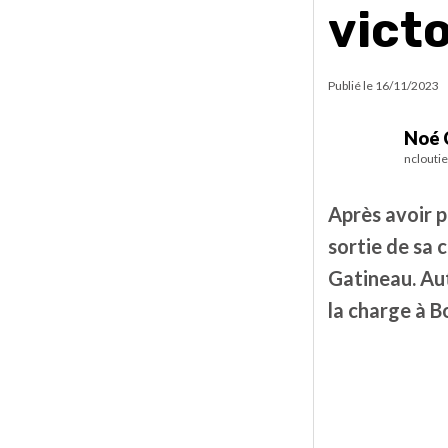
victo
Publié le
16/11/2023
Noé 
nclouti
Après avoir 
sortie de sa 
Gatineau. Aut
la charge à B