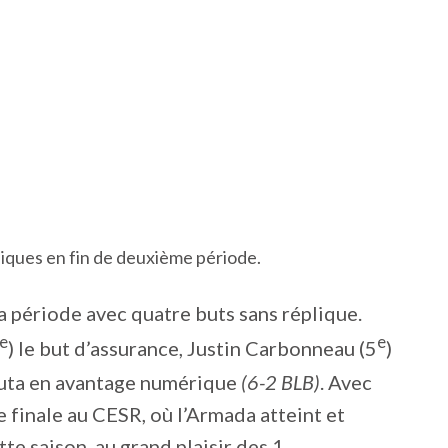
piques en fin de deuxième période.
a période avec quatre buts sans réplique.
e
e
) le but d’assurance, Justin Carbonneau (5
)
outa en avantage numérique
(6-2 BLB)
. Avec
 finale au CESR, où l’Armada atteint et
te saison, au grand plaisir des 1