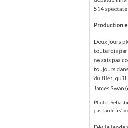
514 spectateu
Production e
Deux jours pl
toutefois par
ne sais pas c
toujours dans
du filet, qu’
James Swan (
Photo : Sébasti
pas tardé à s’i
Dès le lende