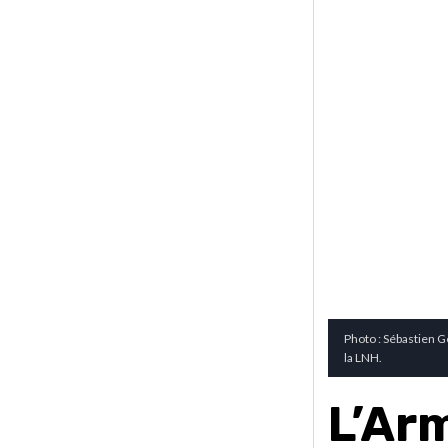
Photo : Sébastien G
la LNH.
L’Ar