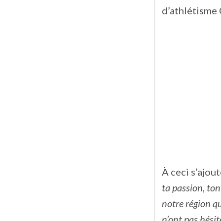
d’athlétisme 
À ceci s’ajou
ta passion, to
notre région q
n’ont pas hésit