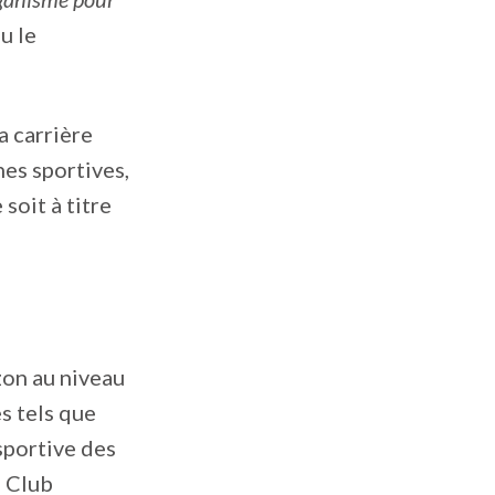
u le
a carrière
nes sportives,
 soit à titre
zon au niveau
s tels que
sportive des
e Club