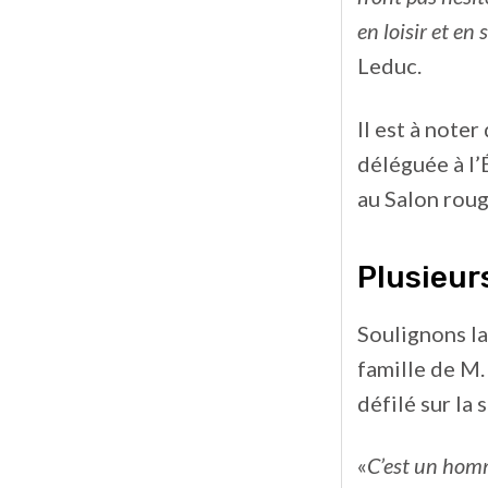
en loisir et en
Leduc.
Il est à note
déléguée à l’
au Salon roug
Plusieur
Soulignons la
famille de M.
défilé sur la
«
C’est un homm