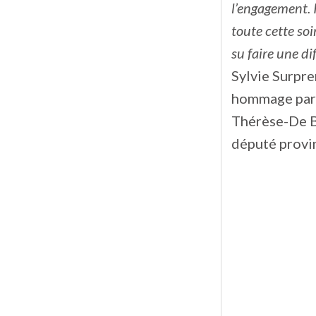
l’engagement. 
toute cette soi
su faire une di
Sylvie Surpre
hommage parti
Thérèse-De B
député provin