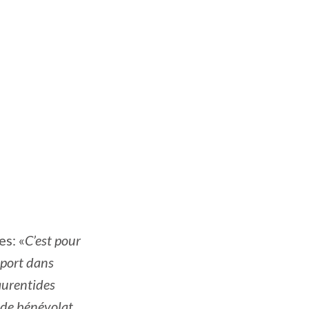
es: «
C’est pour
sport dans
aurentides
x de bénévolat