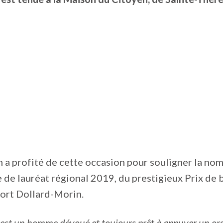
n a profité de cette occasion pour souligner la no
e de lauréat régional 2019, du prestigieux Prix de
sport Dollard-Morin.
 est un homme dévoué et toujours prêt à appuyer un o