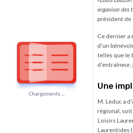
organiser des 
président de 
Ce dernier a 
d’un bénévole
telles que le 
d’entraîneur,
Une impl
Chargements ...
M. Leduc a d’
régional, soi
Loisirs Laure
Laurentides (