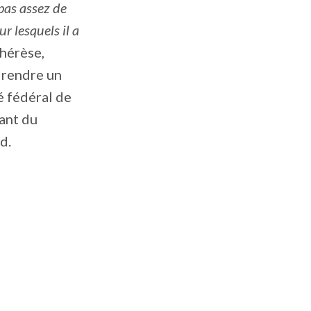
pas assez de
r lesquels il a
Thérèse,
 rendre un
é fédéral de
ant du
d.