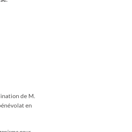
mination de M.
 bénévolat en
rganisme pour