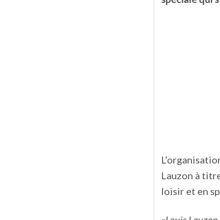
L’organisatio
Lauzon à titr
loisir et en 
«
Louis Lauzon