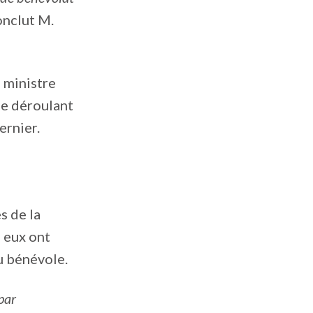
conclut M.
a ministre
se déroulant
ernier.
s de la
e eux ont
u bénévole.
par