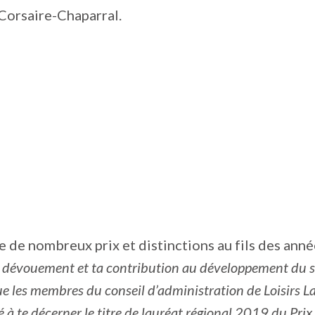
Corsaire-Chaparral.
te de nombreux prix et distinctions au fils des anné
n dévouement et ta contribution au développement du 
ue les membres du conseil d’administration de Loisirs L
é à te décerner le titre de lauréat régional 2019 du Pri