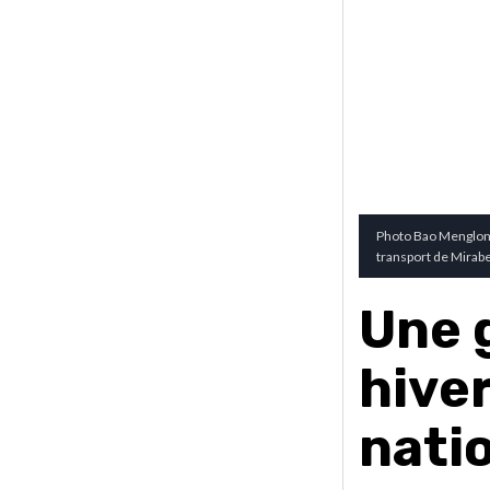
Photo Bao Menglong 
transport de Mirabe
Une 
hive
nati