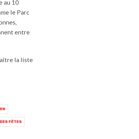
e au 10
omme le Parc
sonnes,
nnent entre
ître la liste
VER
DES FÊTES