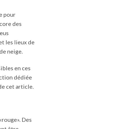
re pour
ncore des
neus
t les lieux de
de neige.
sibles en ces
section dédiée
e cet article.
 «rouge». Des
ent être