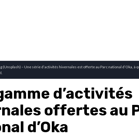
(Unsplash) – Une série d’activités hivernales est offerte au Parc national d’Oka, à
l.
gamme d’activités
rnales offertes au 
onal d’Oka