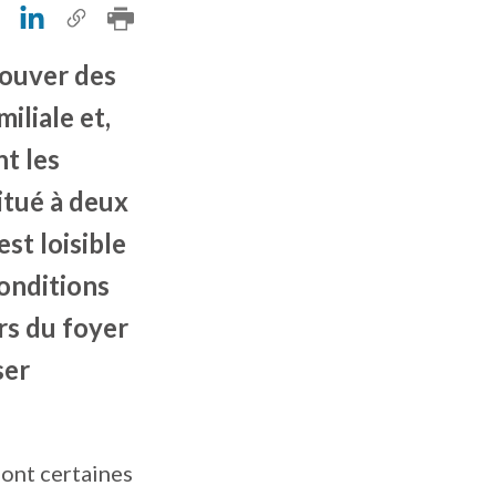
trouver des
iliale et,
nt les
situé à deux
est loisible
conditions
rs du foyer
ser
dont certaines