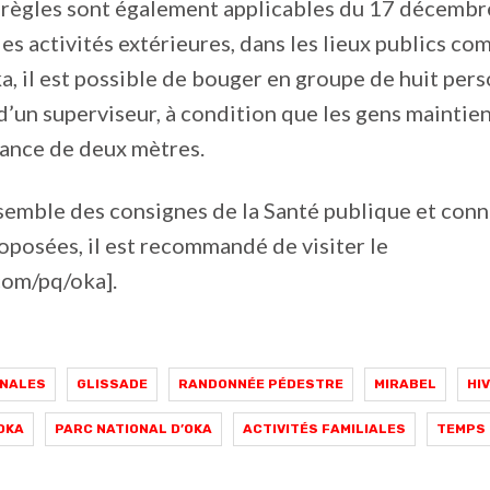
 règles sont également applicables du 17 décembr
 les activités extérieures, dans les lieux publics c
a, il est possible de bouger en groupe de huit per
un superviseur, à condition que les gens maintie
tance de deux mètres.
nsemble des consignes de la Santé publique et conna
roposées, il est recommandé de visiter le
om/pq/oka].
RNALES
GLISSADE
RANDONNÉE PÉDESTRE
MIRABEL
HI
OKA
PARC NATIONAL D’OKA
ACTIVITÉS FAMILIALES
TEMPS 