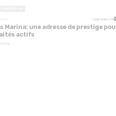
50 ANS ET PLUS
ARINA
CONTENU COM
s Marina: une adresse de prestige pou
aités actifs
/01/2026