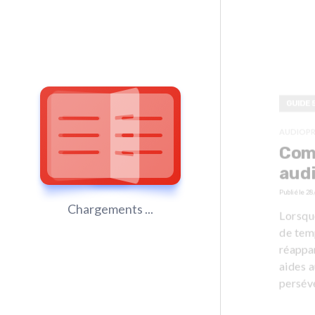
GUIDE 
AUDIOP
Comm
audi
Publié le
28
Chargements ...
Lorsque
de temp
réappa
aides a
persévé