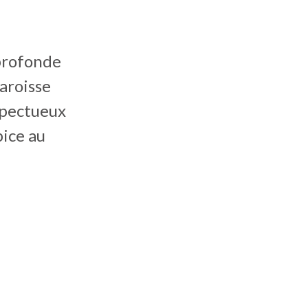
profonde
Paroisse
spectueux
pice au