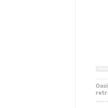
GUIDE 
OASIS BL
Oasi
retr
Publié le
14