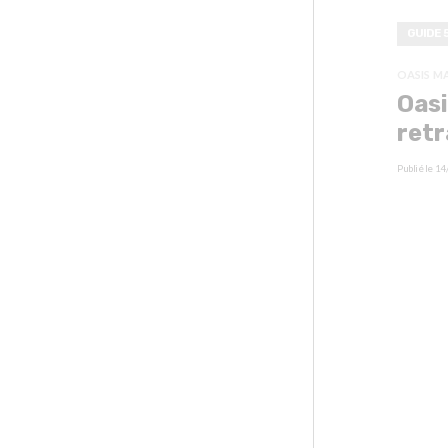
GUIDE 
OASIS M
Oasi
retr
Publié le
14