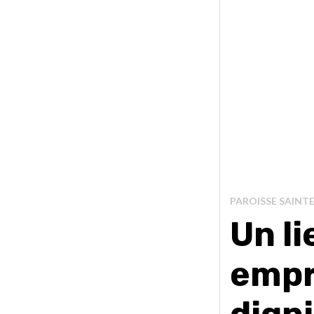
PAROISSE SAINTE
Un l
empr