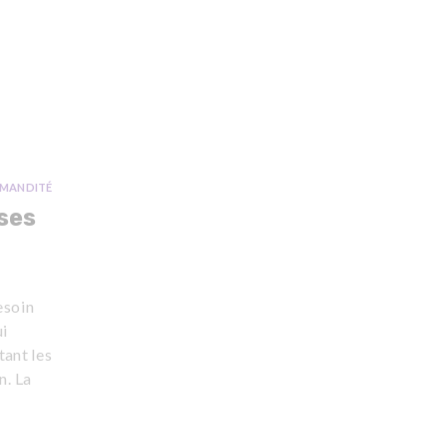
MANDITÉ
ses
esoin
ui
tant les
n. La