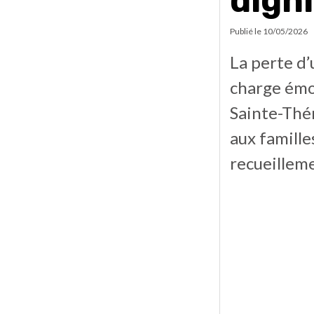
dign
Publié le
10/05/2026
La perte d
charge émot
Sainte-Thé
aux famill
recueilleme