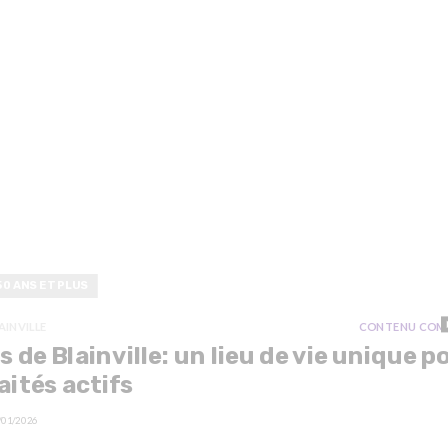
50 ANS ET PLUS
AINVILLE
CONTENU COM
s de Blainville: un lieu de vie unique p
aités actifs
/01/2026