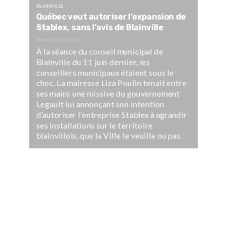
BLAINVILLE
Québec veut autoriser l’expansion de
Stablex, sans l’avis de Blainville
Publié le
12/06/2024
À la séance du conseil municipal de
Blainville du 11 juin dernier, les
conseillers municipaux étaient sous le
choc. La mairesse Liza Poulin tenait entre
ses mains une missive du gouvernement
Legault lui annonçant son intention
d’autoriser l’entreprise Stablex à agrandir
ses installations sur le territoire
blainvillois, que la Ville le veuille ou pas.