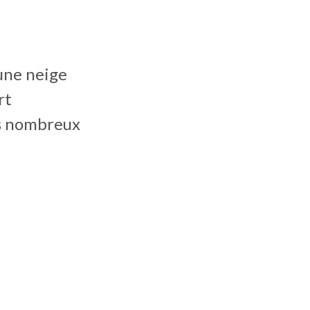
une neige
rt
us nombreux