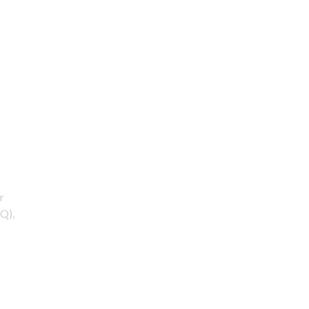
r
Q),