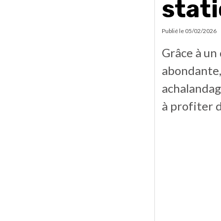
stati
Publié le
05/02/2026
Grâce à un
abondante, 
achalandage
à profiter 