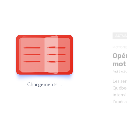
ACTUA
MOTONE
Opér
mot
Publié le
24
Les ser
Chargements ...
Québec
intensi
l’opéra