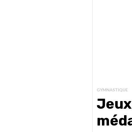
GYMNASTIQUE
Jeux
médai