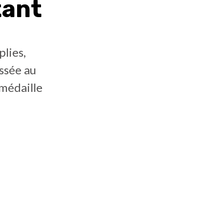
tant
lies,
ssée au
 médaille