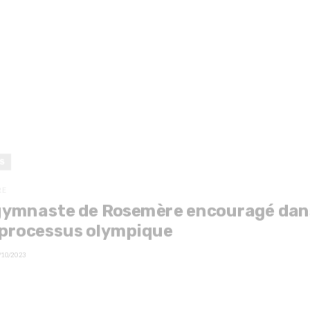
S
RE
gymnaste de Rosemère encouragé dan
 processus olympique
/10/2023