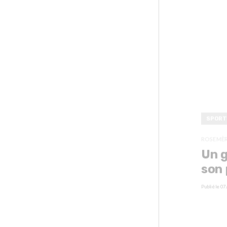
SPORT
ROSEMÈ
Un 
son
Publié le
07