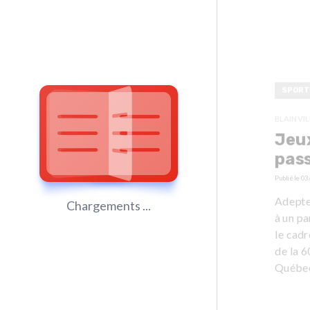
SPORT
BLAINVIL
Jeux
pass
Publié le
03
Adepte 
Chargements ...
à un p
le cadr
de la 6
Québe