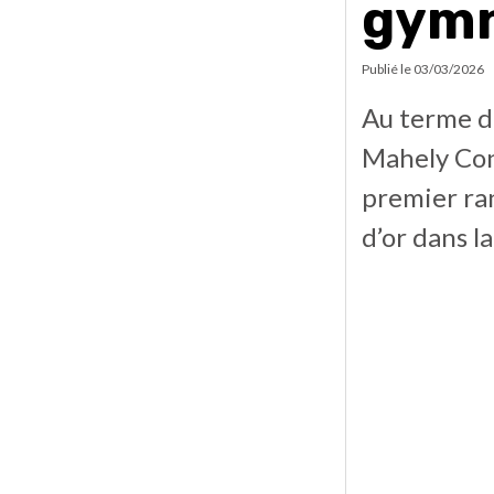
gymn
Publié le
03/03/2026
Au terme d
Mahely Cons
premier ran
d’or dans l