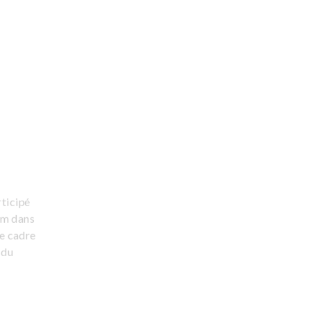
rticipé
ym dans
le cadre
 du