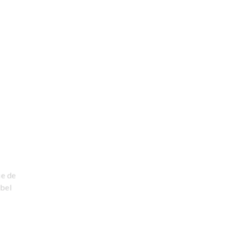
ie de
abel