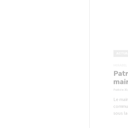
ACTUA
MIRABEL
Patr
mair
Publié le
30
Le mai
communi
sous la