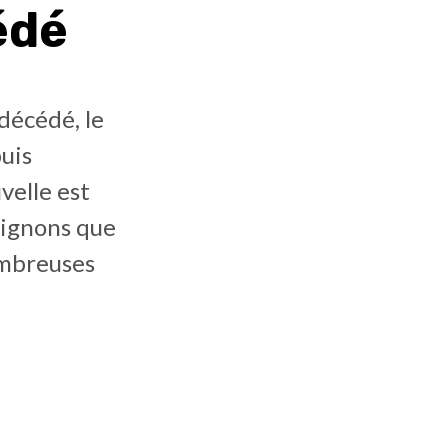
édé
décédé, le
uis
velle est
ulignons que
nombreuses