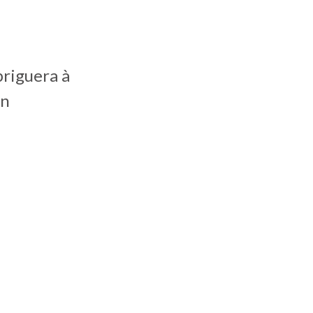
briguera à
on