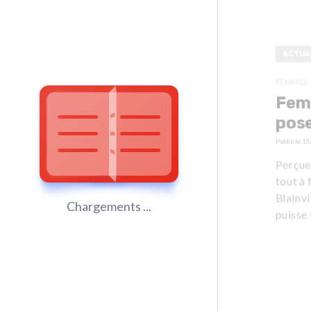
ACTUA
FEMMES
Femm
pos
Publié le
15
Perçue 
tout à 
Blainvi
Chargements ...
puisse 