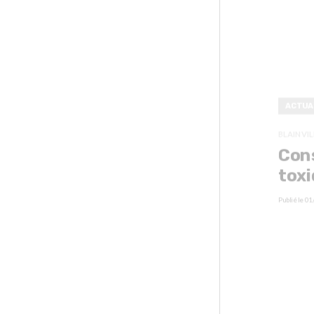
ACTUA
BLAINVIL
Cons
toxi
Publié le
01