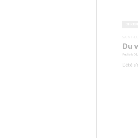
CHRON
SAINT-E
Du v
Publié le
01
L’été s’