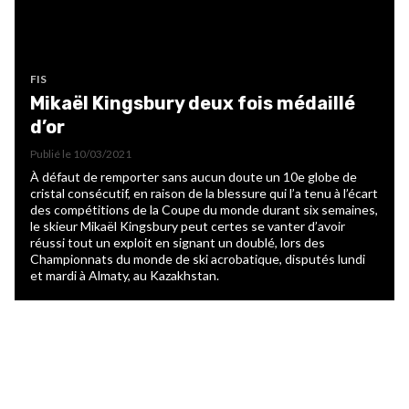
FIS
Mikaël Kingsbury deux fois médaillé
d’or
Publié le
10/03/2021
À défaut de remporter sans aucun doute un 10e globe de
cristal consécutif, en raison de la blessure qui l’a tenu à l’écart
des compétitions de la Coupe du monde durant six semaines,
le skieur Mikaël Kingsbury peut certes se vanter d’avoir
réussi tout un exploit en signant un doublé, lors des
Championnats du monde de ski acrobatique, disputés lundi
et mardi à Almaty, au Kazakhstan.