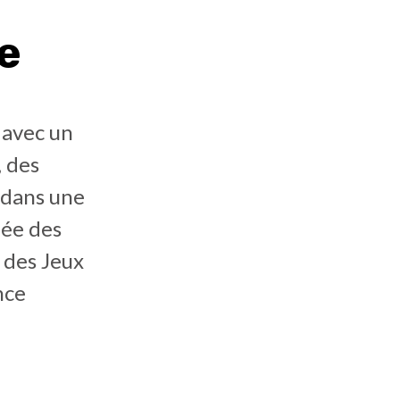
e
 avec un
, des
 dans une
lée des
 des Jeux
nce