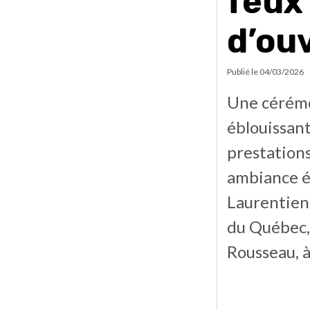
feux
d’ou
Publié le
04/03/2026
Une cérémon
éblouissant
prestations
ambiance él
Laurentiens
du Québec, 
Rousseau, à