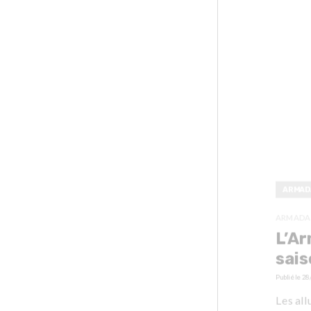
ARMAD
ARMADA
L’Ar
sai
Publié le
28
Les all