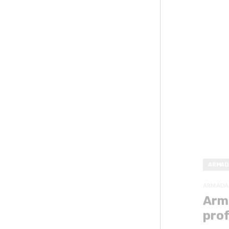
ARMAD
ARMADA
Arma
pro