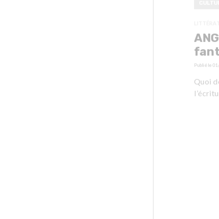
CULTU
LITTÉRA
ANG
fan
Publié le
01
Quoi de
l’écritu