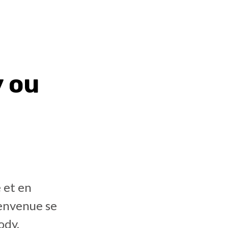
 ou
 et en
ienvenue se
ody,